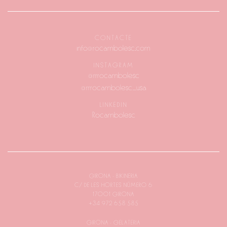
CONTACTE
info@rocambolesc.com
INSTAGRAM
@rrrocambolesc
@rrrocambolesc_usa
LINKEDIN
Rocambolesc
GIRONA - BIKINERIA
C/ DE LES HORTES NÚMERO 6
17001 GIRONA
+34 972 658 585
GIRONA - GELATERIA