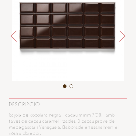
DESCRIPCIÓ
Rajola de xocolata negra - cacau mínim 70% - amb
faves de cacau caramel·litzades. El cacau prové de
Madagascar i Veneçuela. Elaborada artesanalment al
nostre obrador.