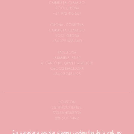
CARRER STA. CLARA 50
17001 GIRONA
+34 972 416 667
GIRONA - CONFITERIA
CARRER STA. CLARA 50
17001 GIRONA
+34 972 988 340
BARCELONA
LA RAMBLA, 51-59
AL CANTÓ DEL GRAN TEATRE LICEU
08002 BARCELONA
+34 93 743 11 25
HOUSTON
35TH HOUSTER BLV.
77056 HOUSTON
281-501-3499
Ens agradaria guardar algunes cookies (les de la web, no