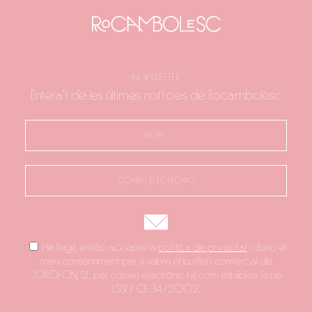
NEWSLETTER
Entera't de les últimes notícies de Rocambolesc
He llegit, entés i accepto la
política de privacitat
i dono el
meu consentiment per a rebre el butlletí comercial de
JOROFON, S.L. per correu electrònic tal com estableix la Llei
LSSI / CE 34/2002.