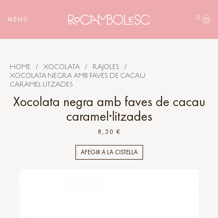
0
MENÚ
HOME
/
XOCOLATA
/
RAJOLES
/
XOCOLATA NEGRA AMB FAVES DE CACAU
CARAMEL·LITZADES
Xocolata negra amb faves de cacau
caramel·litzades
8,50 €
AFEGIR A LA CISTELLA