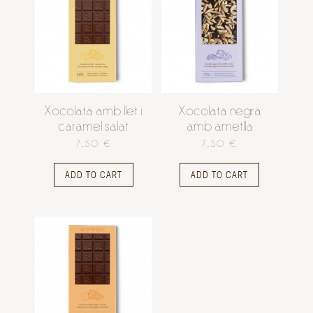
Xocolata amb llet i
Xocolata negra
caramel salat
amb ametlla
7,50 €
7,50 €
ADD TO CART
ADD TO CART