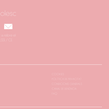
bolesc
 a rebre el
LSSI / CE
COOKIES
POLÍTICA DE PRIVACITAT
CONDICIONS GENERALS
CANAL DE DENÚNCIA
FAQ