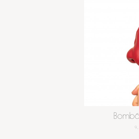
Bombó
9