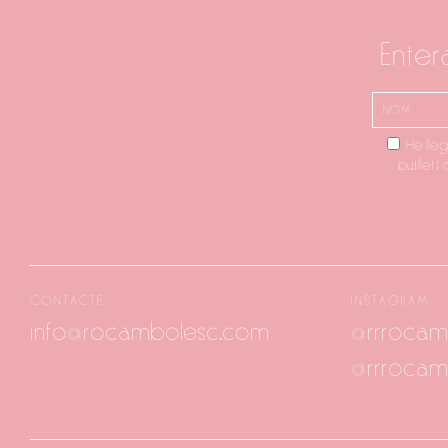
Enter
He lleg
butlletí
CONTACTE
INSTAGRAM
info@rocambolesc.com
@rrrocam
@rrrocam