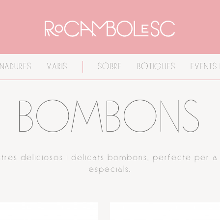
INADURES
VARIS
SOBRE
BOTIGUES
EVENTS 
BOMBONS
tres deliciosos i delicats bombons, perfecte per a
especials.