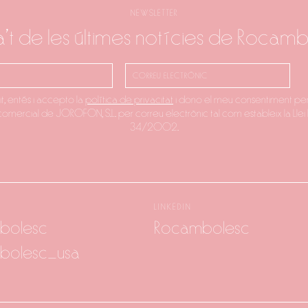
NEWSLETTER
a't de les últimes notícies de Rocam
it, entés i accepto la
política de privacitat
i dono el meu consentiment per
 comercial de JOROFON, S.L. per correu electrònic tal com estableix la Llei 
34/2002.
LINKEDIN
bolesc
Rocambolesc
bolesc_usa