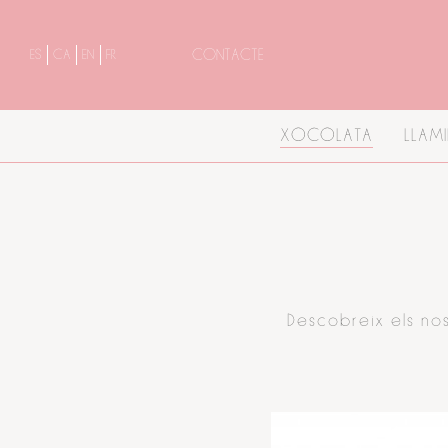
CONTACTE
ES
CA
EN
FR
XOCOLATA
LLAM
Descobreix els nos