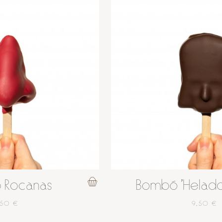
 Rocanas
Bombó 'Helado
,50 €
9,50 €