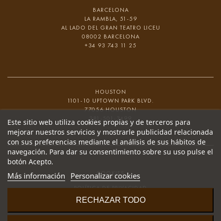
BARCELONA
LA RAMBLA, 51-59
AL LADO DEL GRAN TEATRO LICEU
08002 BARCELONA
+34 93 743 11 25
HOUSTON
1101-10 UPTOWN PARK BLVD.
77056 HOUSTON
281-501-3499
Este sitio web utiliza cookies propias y de terceros para
mejorar nuestros servicios y mostrarle publicidad relacionada
con sus preferencias mediante el análisis de sus hábitos de
navegación. Para dar su consentimiento sobre su uso pulse el
botón Acepto.
COOKIES
Más información
Personalizar cookies
POLÍTICA DE PRIVACIDAD
RECHAZAR TODO
CONDICIONES GENERALES
CANAL DE DENUNCIA