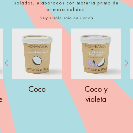
salados, elaborados con materia prima de
primera calidad.
Disponible sólo en tienda
Coco
Coco y
e
violeta