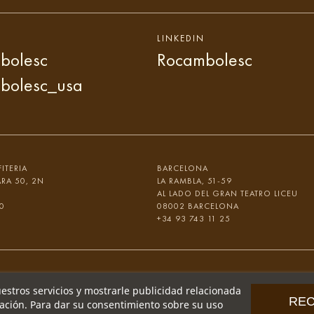
LINKEDIN
bolesc
Rocambolesc
bolesc_usa
ITERIA
BARCELONA
ARA 50, 2N
LA RAMBLA, 51-59
AL LADO DEL GRAN TEATRO LICEU
0
08002 BARCELONA
+34 93 743 11 25
uestros servicios y mostrarle publicidad relacionada
RE
gación. Para dar su consentimiento sobre su uso