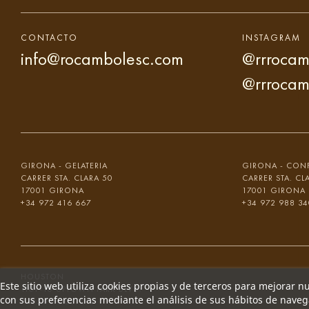
CONTACTO
INSTAGRAM
info@rocambolesc.com
@rrrocam
@rrrocam
GIRONA - GELATERIA
GIRONA - CONF
CARRER STA. CLARA 50
CARRER STA. CL
17001 GIRONA
17001 GIRONA
+34 972 416 667
+34 972 988 34
HOUSTON
Este sitio web utiliza cookies propias y de terceros para mejorar n
1101-10 UPTOWN PARK BLVD.
con sus preferencias mediante el análisis de sus hábitos de nave
77056 HOUSTON