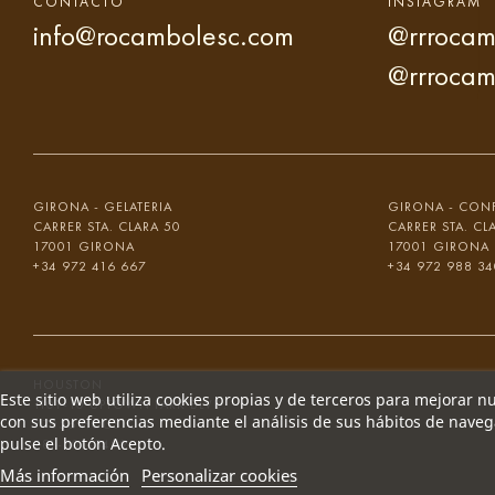
CONTACTO
INSTAGRAM
info@rocambolesc.com
@rrrocam
@rrrocam
GIRONA - GELATERIA
GIRONA - CONF
CARRER STA. CLARA 50
CARRER STA. CL
17001 GIRONA
17001 GIRONA
+34 972 416 667
+34 972 988 34
HOUSTON
Este sitio web utiliza cookies propias y de terceros para mejorar n
1101-10 UPTOWN PARK BLVD.
con sus preferencias mediante el análisis de sus hábitos de nave
77056 HOUSTON
pulse el botón Acepto.
281-501-3499
Más información
Personalizar cookies