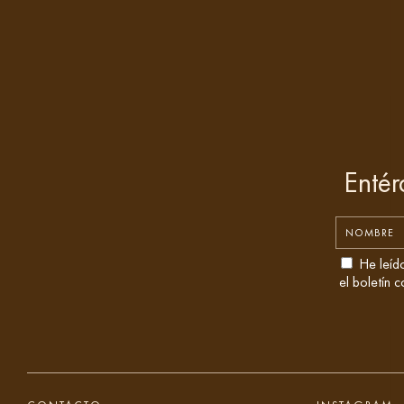
Entér
He leíd
el boletín 