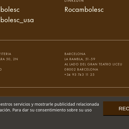
LINKEDIN
bolesc
Rocambolesc
bolesc_usa
ITERIA
BARCELONA
ARA 50, 2N
LA RAMBLA, 51-59
AL LADO DEL GRAN TEATRO LICEU
0
08002 BARCELONA
+34 93 743 11 25
uestros servicios y mostrarle publicidad relacionada
RE
gación. Para dar su consentimiento sobre su uso