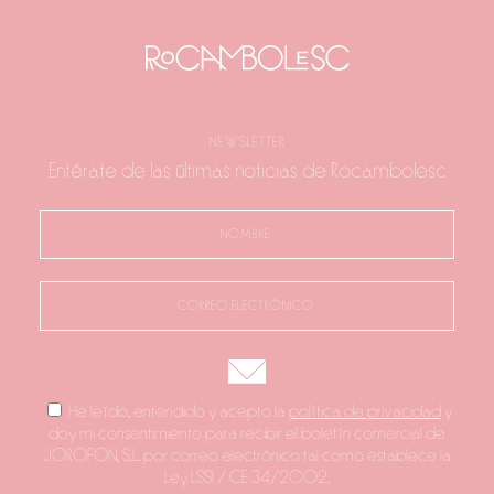
NEWSLETTER
Entérate de las últimas noticias de Rocambolesc
He leído, entendido y acepto la
política de privacidad
y
doy mi consentimiento para recibir el boletín comercial de
JOROFON, S.L. por correo electrónico tal como establece la
Ley LSSI / CE 34/2002.