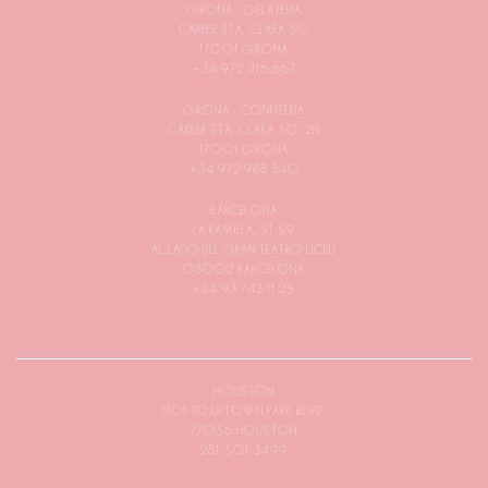
GIRONA - GELATERIA
CARRER STA. CLARA 50
17001 GIRONA
+34 972 416 667
GIRONA - CONFITERIA
CARRER STA. CLARA 50, 2N
17001 GIRONA
+34 972 988 340
BARCELONA
LA RAMBLA, 51-59
AL LADO DEL GRAN TEATRO LICEU
08002 BARCELONA
+34 93 743 11 25
HOUSTON
1101-10 UPTOWN PARK BLVD.
77056 HOUSTON
281-501-3499