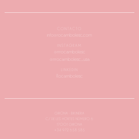
CONTACTO
info@rocambolesc.com
INSTAGRAM
@rrrocambolesc
@rrrocambolesc_usa
LINKEDIN
Rocambolesc
GIRONA - BIKINERIA
C/ DE LES HORTES NÚMERO 6
17001 GIRONA
+34 972 658 585