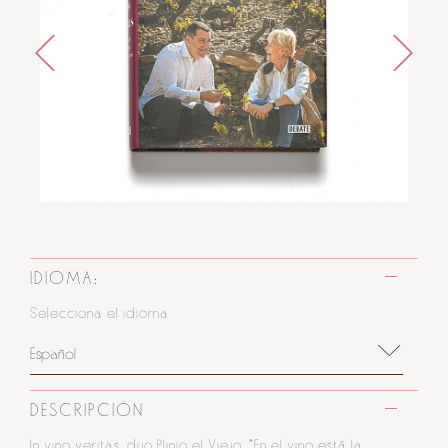
IDIOMA:
Selecciona el idioma
Español
DESCRIPCIÓN
In vino veritas, dijo Plinio el Viejo. "En el vino está la