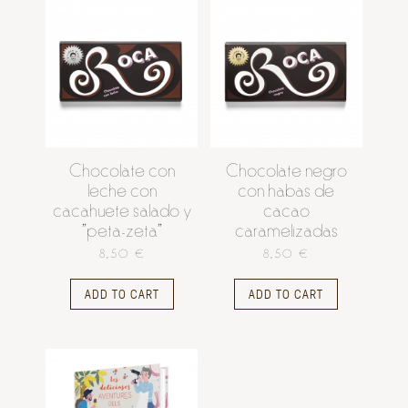
Chocolate con
Chocolate negro
leche con
con habas de
cacahuete salado y
cacao
"peta-zeta"
caramelizadas
8,50 €
8,50 €
ADD TO CART
ADD TO CART