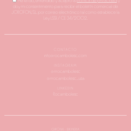
He leído, entendido y acepto la
política de privacidad
y
doy mi consentimiento para recibir el boletín comercial de
JOROFON, S.L. por correo electrónico tal como establece la
Ley LSSI / CE 34/2002.
CONTACTO
info@rocambolesc.com
INSTAGRAM
@rrrocambolesc
@rrrocambolesc_usa
LINKEDIN
Rocambolesc
GIRONA - BIKINERIA