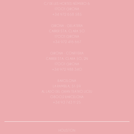
C/ DE LES HORTES NÚMERO 6
17001 GIRONA
+34 972 658 585
GIRONA - GELATERIA
CARRER STA. CLARA 50
17001 GIRONA
+34 972 416 667
GIRONA - CONFITERIA
CARRER STA. CLARA 50, 2N
17001 GIRONA
+34 972 988 340
BARCELONA
LA RAMBLA, 51-59
AL LADO DEL GRAN TEATRO LICEU
08002 BARCELONA
+34 93 743 11 25
HOUSTON