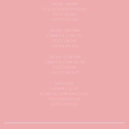
GIRONA - BIKINERIA
C/ DE LES HORTES NÚMERO 6
17001 GIRONA
+34 972 658 585
GIRONA - GELATERIA
CARRER STA. CLARA 50
17001 GIRONA
+34 972 416 667
GIRONA - CONFITERIA
CARRER STA. CLARA 50, 2N
17001 GIRONA
+34 972 988 340
BARCELONA
LA RAMBLA, 51-59
AL LADO DEL GRAN TEATRO LICEU
08002 BARCELONA
+34 93 743 11 25