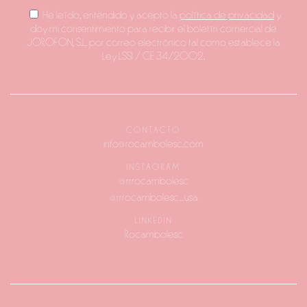
He leído, entendido y acepto la
política de privacidad
y
doy mi consentimiento para recibir el boletín comercial de
JOROFON, S.L. por correo electrónico tal como establece la
Ley LSSI / CE 34/2002.
CONTACTO
info@rocambolesc.com
INSTAGRAM
@rrrocambolesc
@rrrocambolesc_usa
LINKEDIN
Rocambolesc