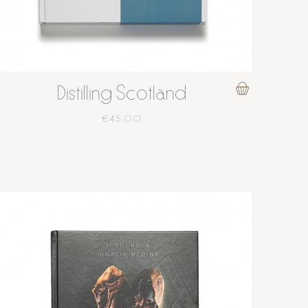
Distilling Scotland
€45.00