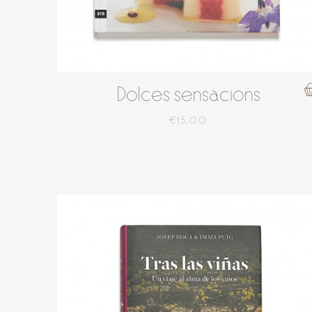
Dolces sensacions
€15.00