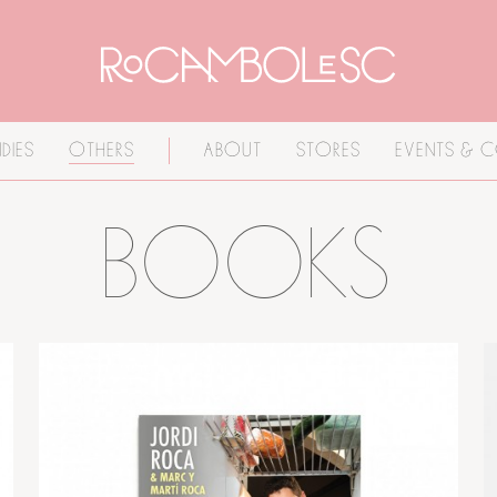
DIES
OTHERS
ABOUT
STORES
EVENTS & 
BOOKS