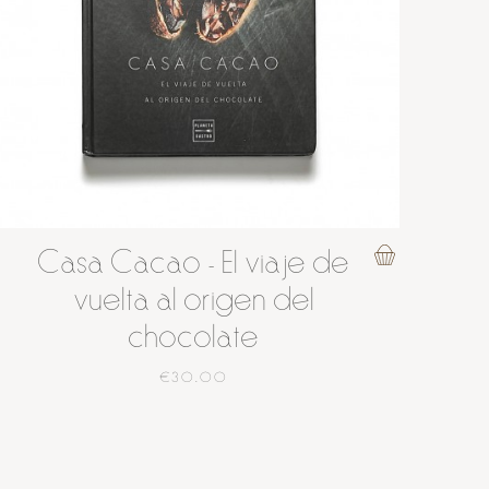
Casa Cacao - El viaje de
vuelta al origen del
chocolate
€30.00