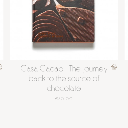
Casa Cacao - The journey
back to the source of
chocolate
€50.00