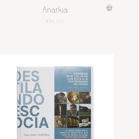
Anarkia
€95.00