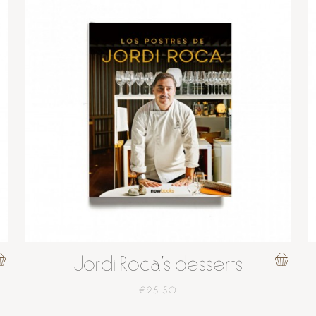
Jordi Roca's desserts
€25.50