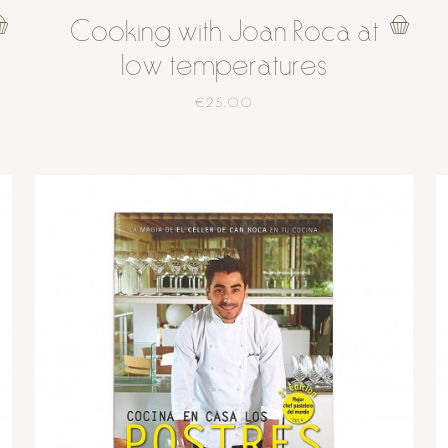
Cooking with Joan Roca at
low temperatures
€25.00