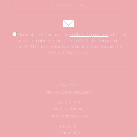
He llegit, entés i accepto la
política de privacitat
i dono el
meu consentiment per a rebre el butlletí comercial de
JOROFON, S.L. per correu electrònic tal com estableix la Llei
LSSI / CE 34/2002.
CONTACTE
info@rocambolesc.com
INSTAGRAM
@rrrocambolesc
@rrrocambolesc_usa
LINKEDIN
Rocambolesc