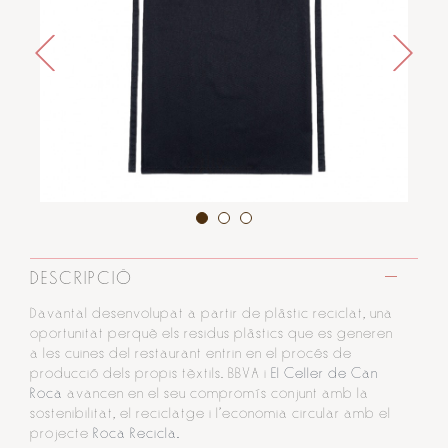
DESCRIPCIÓ
Davantal desenvolupat a partir de plàstic reciclat, una
oportunitat perquè els residus plàstics que es generen
a les cuines del restaurant entrin en el procés de
producció dels propis tèxtils. BBVA i
El Celler de Can
Roca
avancen en el seu compromís conjunt amb la
sostenibilitat, el reciclatge i l'economia circular amb el
projecte
Roca Recicla.