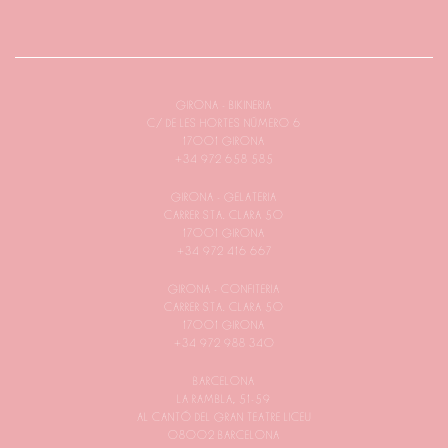
GIRONA - BIKINERIA
C/ DE LES HORTES NÚMERO 6
17001 GIRONA
+34 972 658 585
GIRONA - GELATERIA
CARRER STA. CLARA 50
17001 GIRONA
+34 972 416 667
GIRONA - CONFITERIA
CARRER STA. CLARA 50
17001 GIRONA
+34 972 988 340
BARCELONA
LA RAMBLA, 51-59
AL CANTÓ DEL GRAN TEATRE LICEU
08002 BARCELONA