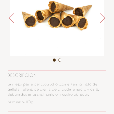
DESCRIPCIÓN
La mejor parte del cucurucho (cornet) en formato de
galleta, rellena de crema de chocolate negro y café.
Elaborados artesanalmente en nuestro obrador.
Peso neto: 110g