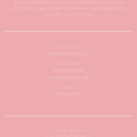
doy mi consentimiento para recibir el boletín comercial de
JOROFON, S.L. por correo electrónico tal como establece la
Ley LSSI / CE 34/2002.
CONTACTO
info@rocambolesc.com
INSTAGRAM
@rrrocambolesc
@rrrocambolesc_usa
LINKEDIN
Rocambolesc
GIRONA - BIKINERIA
C/ DE LES HORTES NÚMERO 6