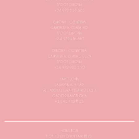
17001 GIRONA
+34 972 658 585
GIRONA - GELATERIA
CARRER STA. CLARA 50
17001 GIRONA
+34 972 416 667
GIRONA - CONFITERIA
CARRER STA. CLARA 50, 2N
17001 GIRONA
+34 972 988 340
BARCELONA
LA RAMBLA, 51-59
AL LADO DEL GRAN TEATRO LICEU
08002 BARCELONA
+34 93 743 11 25
HOUSTON
1101-10 UPTOWN PARK BLVD.