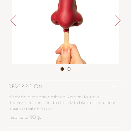
DESCRIPCIÓN
El helado que no se deshace. Versión del polo
'Rocanas' en bombón de chocolate blanco, pistacho y
fresa con sabor a rosa.
Peso neto: 50 g.