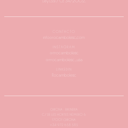
Ley LSSI / CE 34/2002.
CONTACTO
info@rocambolesc.com
INSTAGRAM
@rrrocambolesc
@rrrocambolesc_usa
LINKEDIN
Rocambolesc
GIRONA - BIKINERIA
C/ DE LES HORTES NÚMERO 6
17001 GIRONA
+34 972 658 585