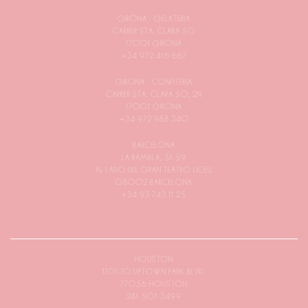
GIRONA - GELATERIA
CARRER STA. CLARA 50
17001 GIRONA
+34 972 416 667
GIRONA - CONFITERIA
CARRER STA. CLARA 50, 2N
17001 GIRONA
+34 972 988 340
BARCELONA
LA RAMBLA, 51-59
AL LADO DEL GRAN TEATRO LICEU
08002 BARCELONA
+34 93 743 11 25
HOUSTON
1101-10 UPTOWN PARK BLVD.
77056 HOUSTON
281-501-3499