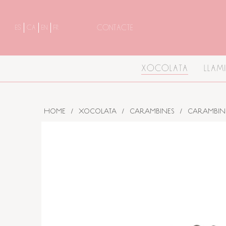
CONTACTE
ES
CA
EN
FR
XOCOLATA
LLAM
HOME
/
XOCOLATA
/
CARAMBINES
/
CARAMBIN