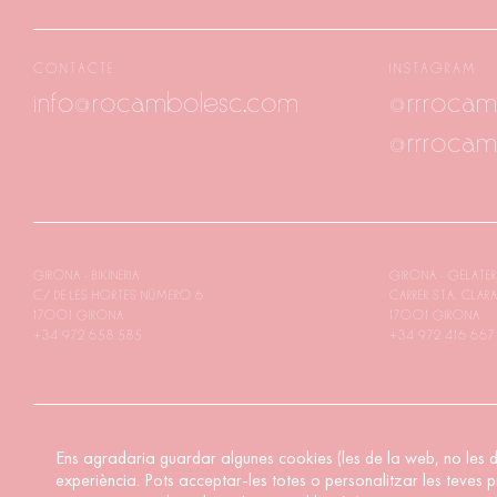
CONTACTE
INSTAGRAM
info@rocambolesc.com
@rrrocam
@rrrocam
GIRONA - BIKINERIA
GIRONA - GELATER
C/ DE LES HORTES NÚMERO 6
CARRER STA. CLAR
17001 GIRONA
17001 GIRONA
+34 972 658 585
+34 972 416 667
Ens agradaria guardar algunes cookies (les de la web, no les d
HOUSTON
35TH HOUSTER BLV.
experiència. Pots acceptar-les totes o personalitzar les teves p
77056 HOUSTON