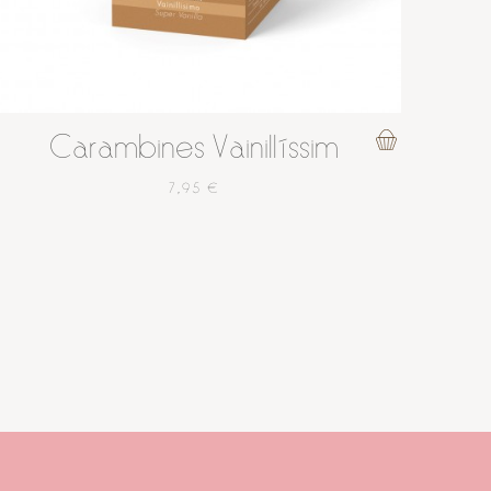
Carambines Vainillíssim
7,95 €