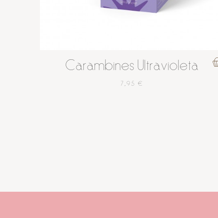
Carambines Ultravioleta
7,95 €