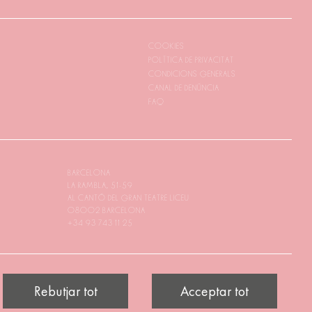
COOKIES
POLÍTICA DE PRIVACITAT
CONDICIONS GENERALS
CANAL DE DENÚNCIA
FAQ
BARCELONA
LA RAMBLA, 51-59
AL CANTÓ DEL GRAN TEATRE LICEU
08002 BARCELONA
+34 93 743 11 25
Rebutjar tot
Acceptar tot