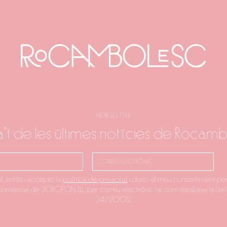
NEWSLETTER
a't de les últimes notícies de Rocam
it, entés i accepto la
política de privacitat
i dono el meu consentiment per
 comercial de JOROFON, S.L. per correu electrònic tal com estableix la Llei 
34/2002.