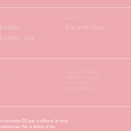
LINKEDIN
bolesc
Rocambolesc
bolesc_usa
IA
GIRONA - CONFITERIA
A 50
CARRER STA. CLARA 50
17001 GIRONA
+34 972 988 340
e xocolata 😉) per a millorar la teva
referències. Per a donar el teu