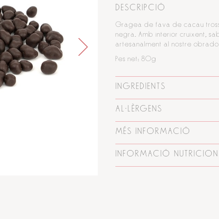
DESCRIPCIÓ
Gragea de fava de cacau tross
negra. Amb interior cruixent, sab
artesanalment al nostre obrado
Pes net: 80g
INGREDIENTS
AL·LÈRGENS
MÉS INFORMACIÓ
INFORMACIÓ NUTRICION