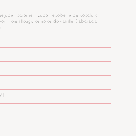
ejada i caramel·litzada, recoberta de xocolata
or intens i lleugeres notes de vainilla. Elaborada
r.
AL