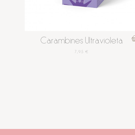
Carambines Ultravioleta
7,95 €