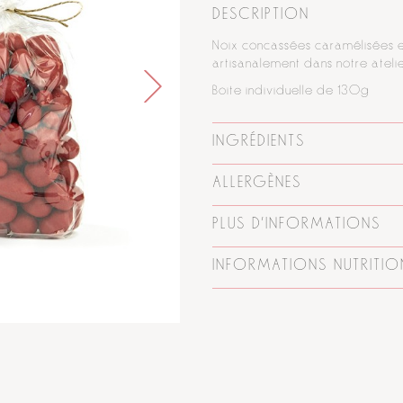
DESCRIPTION
Noix concassées caramélisées e
artisanalement dans notre atelie
Boîte individuelle de 130g
INGRÉDIENTS
ALLERGÈNES
PLUS D'INFORMATIONS
INFORMATIONS NUTRITIO