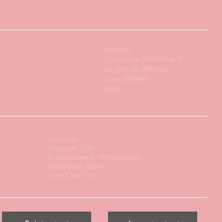
COOKIES
POLITIQUE DE CONFIDENTIALITÉ
CONDITIONS GÉNÉRALES
CANAL DE PLAINTE
FAQ
BARCELONA
LA RAMBLA, 51-59
À CÔTÉ DU GRAND THÉÂTRE DU LICEU
08002 BARCELONA
+34 93 743 11 25