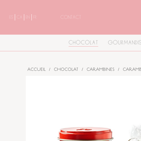
CONTACT
ES
CA
EN
FR
CHOCOLAT
GOURMANDIS
ACCUEIL
/
CHOCOLAT
/
CARAMBINES
/
CARAMB