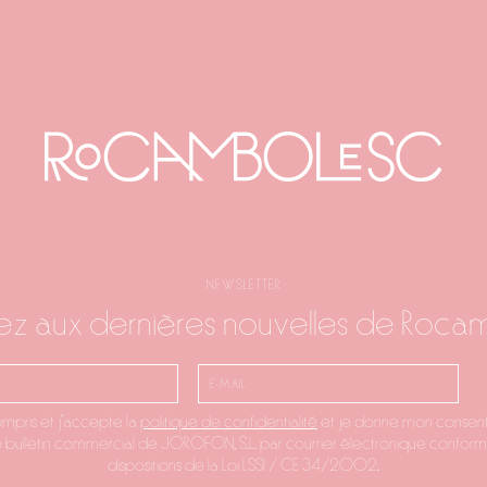
NEWSLETTER
z aux dernières nouvelles de Roca
compris et j'accepte la
politique de confidentialité
et je donne mon consen
e bulletin commercial de JOROFON, S.L. par courrier électronique confo
dispositions de la Loi LSSI / CE 34/2002.