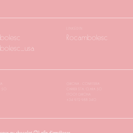
LINKEDIN
bolesc
Rocambolesc
bolesc_usa
IA
GIRONA - CONFITERIA
A 50
CARRER STA. CLARA 50
17001 GIRONA
+34 972 988 340
 ceux au chocolat 😉) afin d’améliorer