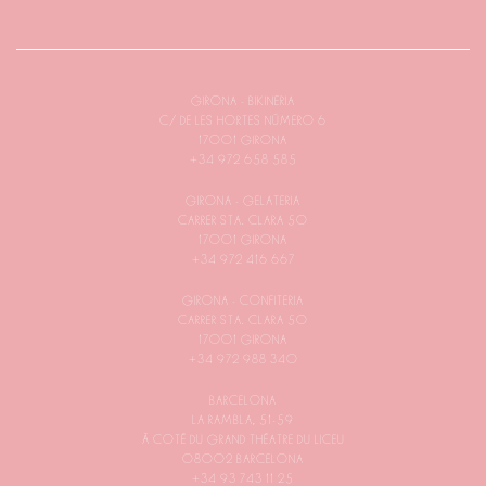
GIRONA - BIKINERIA
C/ DE LES HORTES NÚMERO 6
17001 GIRONA
+34 972 658 585
GIRONA - GELATERIA
CARRER STA. CLARA 50
17001 GIRONA
+34 972 416 667
GIRONA - CONFITERIA
CARRER STA. CLARA 50
17001 GIRONA
+34 972 988 340
BARCELONA
LA RAMBLA, 51-59
À CÔTÉ DU GRAND THÉÂTRE DU LICEU
08002 BARCELONA
+34 93 743 11 25