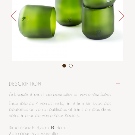
DESCRIPTION
Fabriqués à partir de bouteilles en verre réutilisées
Ensemble de 4 verres mats, fait à la main avec des
bouteilles en verre réutilisées et transformées dans
notre atelier de verre Roca Recicla.
Dimensions: H: 8,5cm; Ø: 8cm.
Apte pour lave-vaisselle.