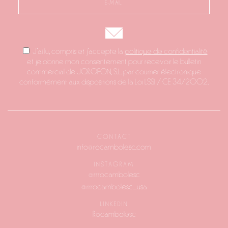
J'ai lu, compris et j'accepte la
politique de confidentialité
et je donne mon consentement pour recevoir le bulletin
commercial de JOROFON, S.L. par courrier électronique
conformément aux dispositions de la Loi LSSI / CE 34/2002.
CONTACT
info@rocambolesc.com
INSTAGRAM
@rrrocambolesc
@rrrocambolesc_usa
LINKEDIN
Rocambolesc