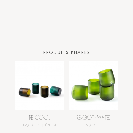
PRODUITS PHARES
RE-COOL
RE-GOT (MATE)
39,00 € |
ÉPUISÉ
39,00 €