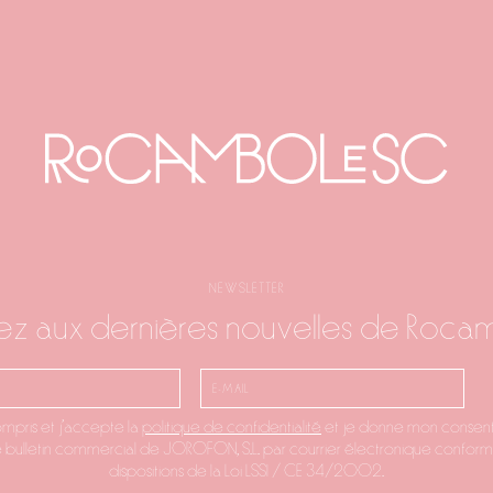
NEWSLETTER
z aux dernières nouvelles de Roca
compris et j'accepte la
politique de confidentialité
et je donne mon consen
e bulletin commercial de JOROFON, S.L. par courrier électronique confo
dispositions de la Loi LSSI / CE 34/2002.