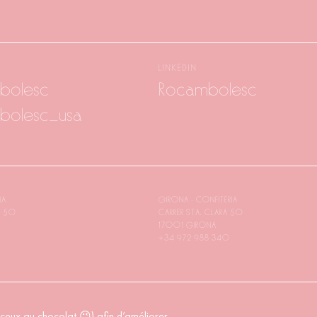
LINKEDIN
bolesc
Rocambolesc
bolesc_usa
IA
GIRONA - CONFITERIA
A 50
CARRER STA. CLARA 50
17001 GIRONA
+34 972 988 340
 ceux au chocolat 😉) afin d’améliorer