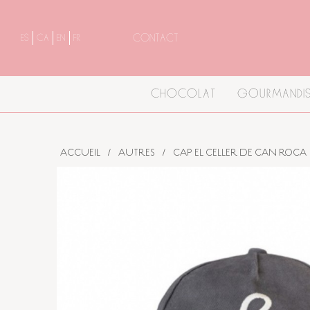
CONTACT
ES
CA
EN
FR
CHOCOLAT
GOURMANDIS
ACCUEIL
/
AUTRES
/
CAP EL CELLER DE CAN ROCA