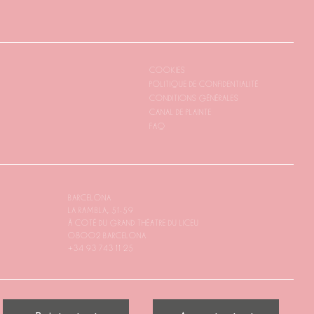
COOKIES
POLITIQUE DE CONFIDENTIALITÉ
CONDITIONS GÉNÉRALES
CANAL DE PLAINTE
FAQ
BARCELONA
LA RAMBLA, 51-59
À CÔTÉ DU GRAND THÉÂTRE DU LICEU
08002 BARCELONA
+34 93 743 11 25