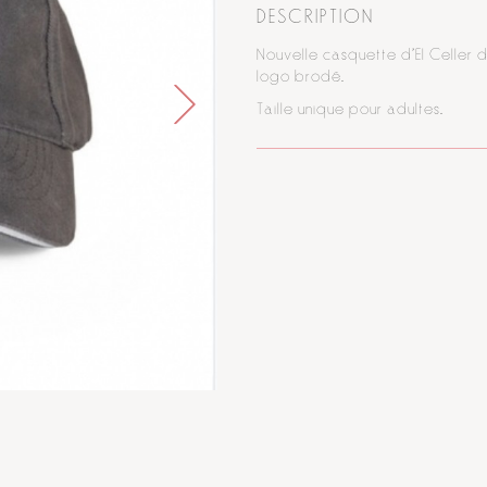
DESCRIPTION
Nouvelle casquette d'El Celler 
logo brodé.
Taille unique pour adultes.