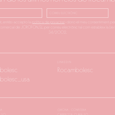
it, entés i accepto la
política de privacitat
i dono el meu consentiment per
 comercial de JOROFON, S.L. per correu electrònic tal com estableix la Llei 
34/2002.
LINKEDIN
bolesc
Rocambolesc
bolesc_usa
IA
GIRONA - CONFITERIA
A 50
CARRER STA. CLARA 50