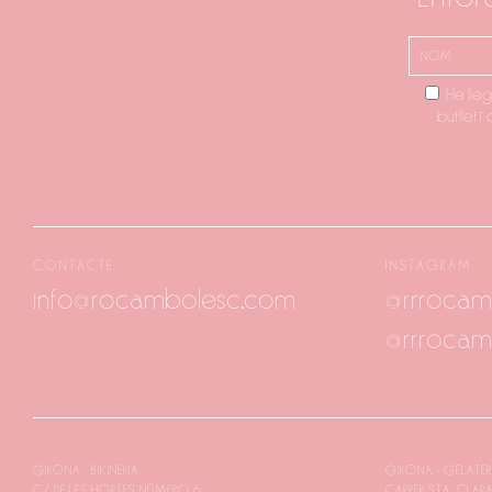
He lleg
butlletí
CONTACTE
INSTAGRAM
info@rocambolesc.com
@rrrocam
@rrrocam
GIRONA - BIKINERIA
GIRONA - GELATER
C/ DE LES HORTES NÚMERO 6
CARRER STA. CLAR