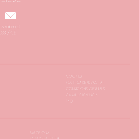
 a rebre el
LSSI / CE
COOKIES
POLÍTICA DE PRIVACITAT
CONDICIONS GENERALS
CANAL DE DENÚNCIA
FAQ
BARCELONA
LA RAMBLA, 51-59