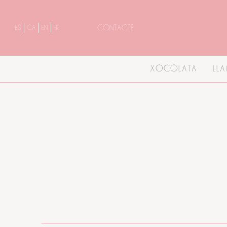
CONTACTE
ES
CA
EN
FR
XOCOLATA
LLA